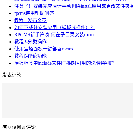
注意了！安装完成后请手动删除install应用或更改文件夹
rpcms使用帮助问答
教程1-发布文章
如何下载并安装应用（模板或插件）？
RPCMS新手篇-如何在子目录安装rpcms
教程3-分类操作
使用宝塔面板一键部署rpcms
教程6-评论功能
模板标签中include文件时/相对引用的说明特别篇
发表评论
有
0
位网友评论：